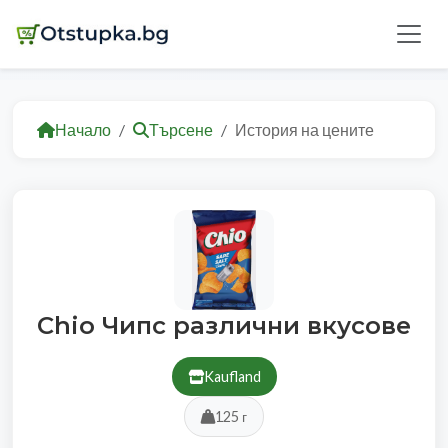
Начало
Търсене
История на цените
Chio Чипс различни вкусове
Kaufland
125 г