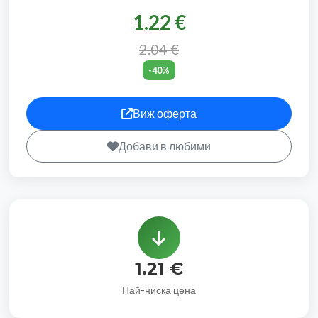
1.22 €
2.04 €
-40%
Виж оферта
Добави в любими
1.21 €
Най-ниска цена