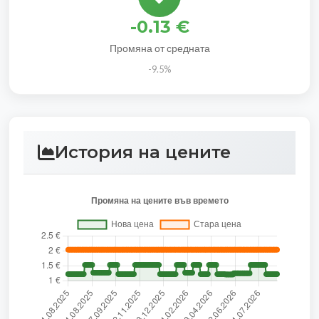
-0.13 €
Промяна от средната
-9.5%
История на цените