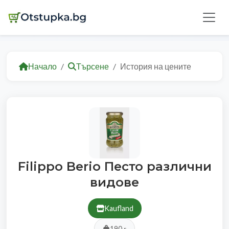
Начало
Търсене
История на цените
Filippo Berio Песто различни
видове
Kaufland
190 г