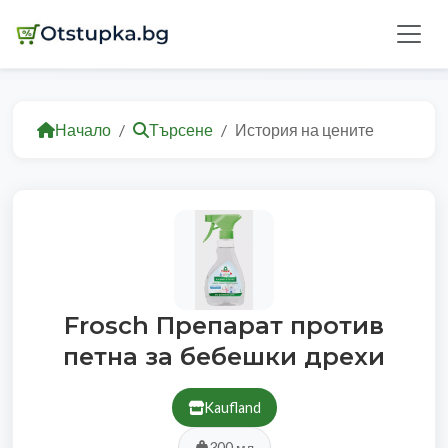
Начало
Търсене
История на цените
Frosch Препарат против
петна за бебешки дрехи
Kaufland
300 мл