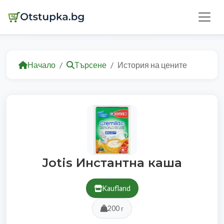
Начало
Търсене
История на цените
Jotis Инстантна каша
Kaufland
200 г