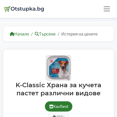
Начало
Търсене
История на цените
K-Classic Храна за кучета
пастет различни видове
Kaufland
150 г