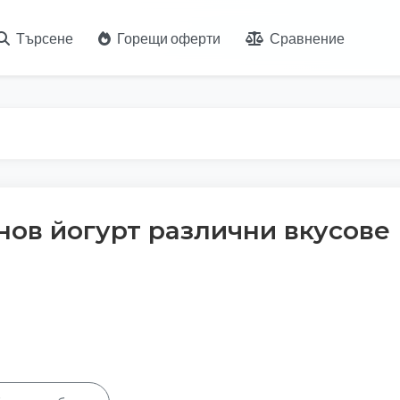
Търсене
Горещи оферти
Сравнение
инов йогурт различни вкусове