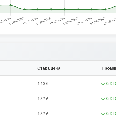
Стара цена
Промя
1.63 €
-0.34 
-0.34 
1.63 €
-0.34 
1.63 €