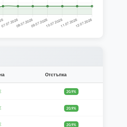
на
Отстъпка
€
20.9%
€
20.9%
€
20.9%