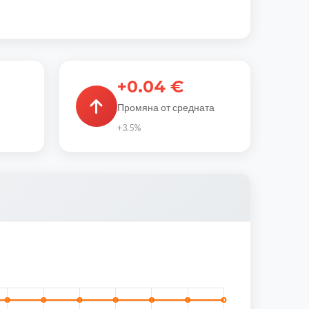
+0.04 €
Промяна от средната
+3.5%