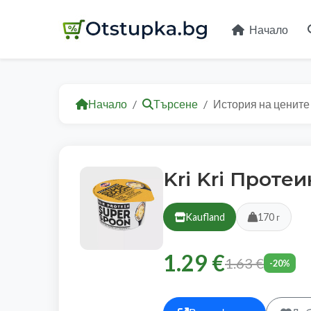
Начало
Начало
Търсене
История на цените
Kri Kri Проте
Kaufland
170 г
1.29 €
1.63 €
-20%