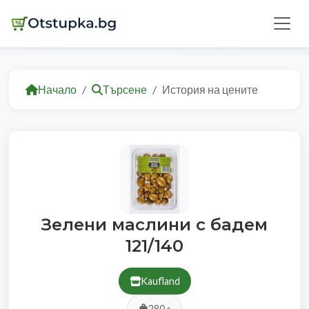
Начало
Търсене
История на цените
Зелени маслини с бадем
121/140
Kaufland
280 г