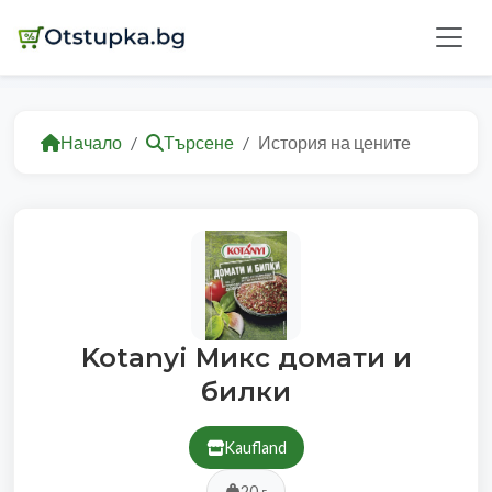
Начало
Търсене
История на цените
Kotanyi Микс домати и
билки
Kaufland
20 г