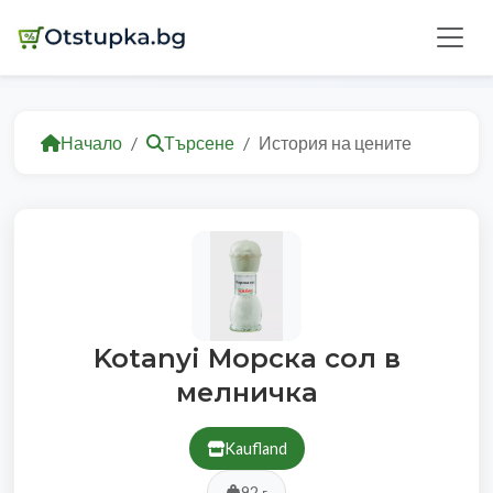
Начало
Търсене
История на цените
Kotanyi Морска сол в
мелничка
Kaufland
92 г