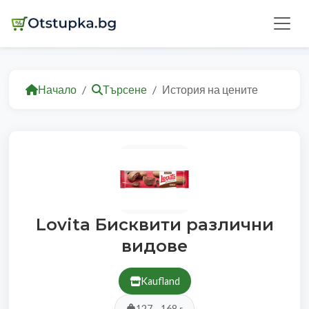
Начало
Търсене
История на цените
Lovita Бисквити различни
видове
Kaufland
127 - 168 г