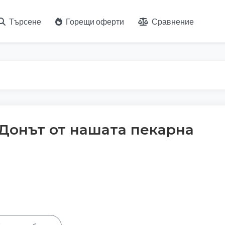
Търсене
Горещи оферти
Сравнение
Донът от нашата пекарна