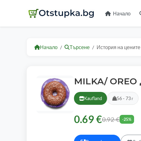
Начало
Начало
Търсене
История на цените
MILKA/ OREO 
Kaufland
56 - 73 г
0.69 €
0.92 €
-25%