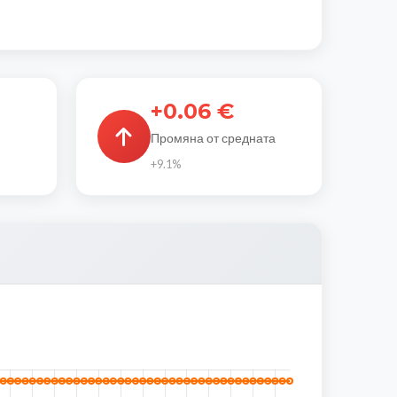
+0.06 €
Промяна от средната
+9.1%