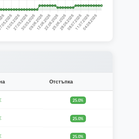
на
Отстъпка
€
25.0%
€
25.0%
€
25.0%