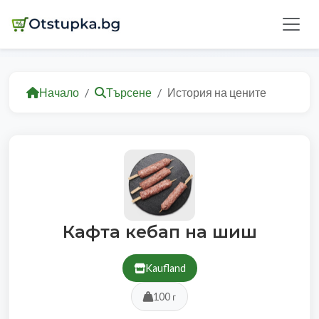
Начало
Търсене
История на цените
Кафта кебап на шиш
Kaufland
100 г