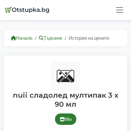
Начало
Търсене
История на цените
nuii сладолед мултипак 3 х
90 мл
Billa