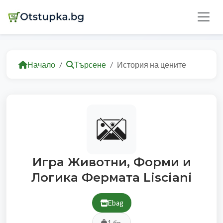
Начало
Търсене
История на цените
Игра Животни, Форми и
Логика Фермата Lisciani
Ebag
1 бр.