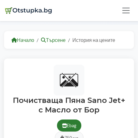
Начало
Търсене
История на цените
Почистваща Пяна Sano Jet+
с Масло от Бор
Ebag
750 мл