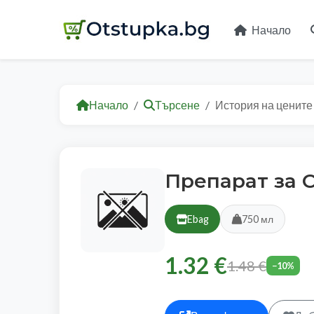
Начало
Начало
Търсене
История на цените
Препарат за 
Ebag
750 мл
1.32 €
1.48 €
−10%