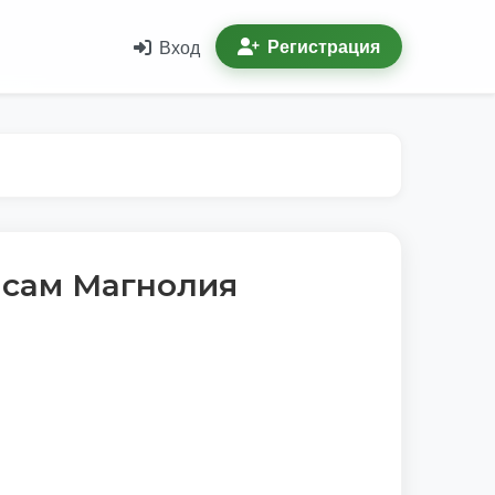
Регистрация
Вход
лсам Магнолия