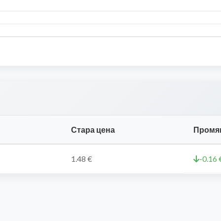
Стара цена
Промя
1.48 €
-0.16 