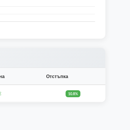
на
Отстъпка
€
10.8%