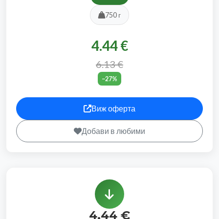
750 г
4.44 €
6.13 €
−27%
Виж оферта
Добави в любими
4.44 €