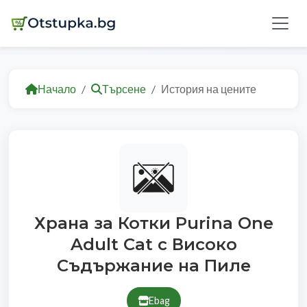
Начало
Търсене
История на цените
Храна за Котки Purina One
Adult Cat с Високо
Съдържание на Пиле
Ebag