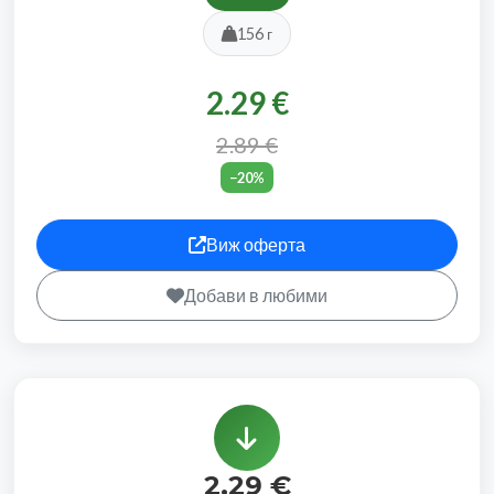
156 г
2.29 €
2.89 €
−20%
Виж оферта
Добави в любими
2.29 €