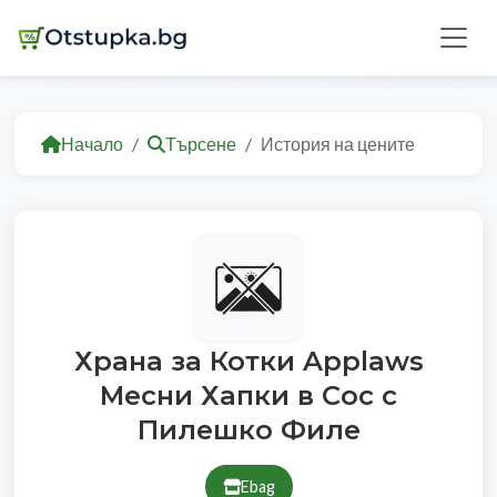
Начало
Търсене
История на цените
Храна за Котки Applaws
Месни Хапки в Сос с
Пилешко Филе
Ebag