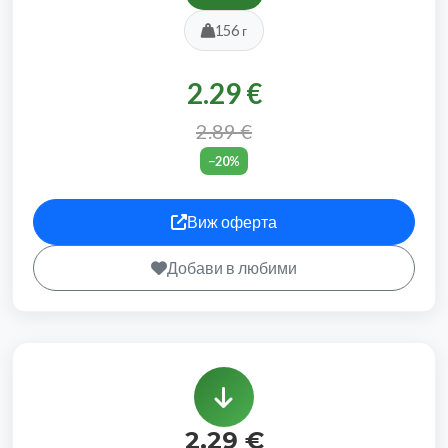
156 г
2.29 €
2.89 €
−20%
Виж оферта
Добави в любими
2.29 €