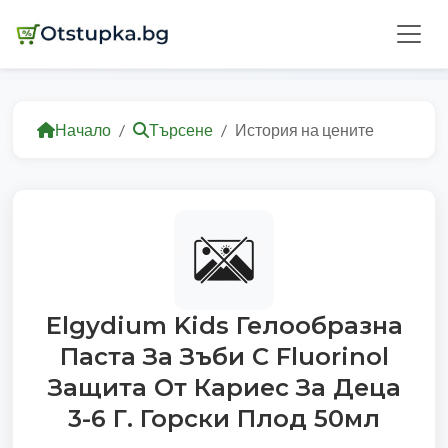
Начало
Търсене
История на цените
Elgydium Kids Гелообразна
Паста За Зъби С Fluorinol
Защита От Кариес За Деца
3-6 Г. Горски Плод 50мл