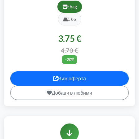
Ebag
1 бр
3.75 €
4.70 €
−20%
Виж оферта
Добави в любими