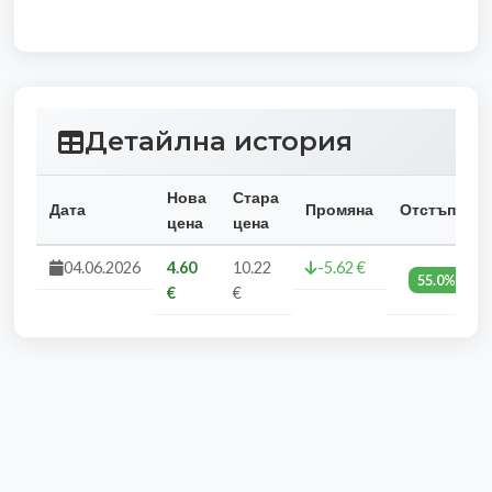
Детайлна история
Нова
Стара
Дата
Промяна
Отстъпка
цена
цена
04.06.2026
4.60
10.22
-5.62 €
55.0%
€
€