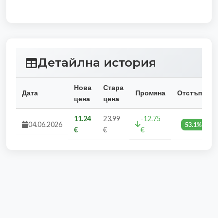
Детайлна история
Нова
Стара
Дата
Промяна
Отстъпка
цена
цена
11.24
23.99
-12.75
04.06.2026
53.1%
€
€
€