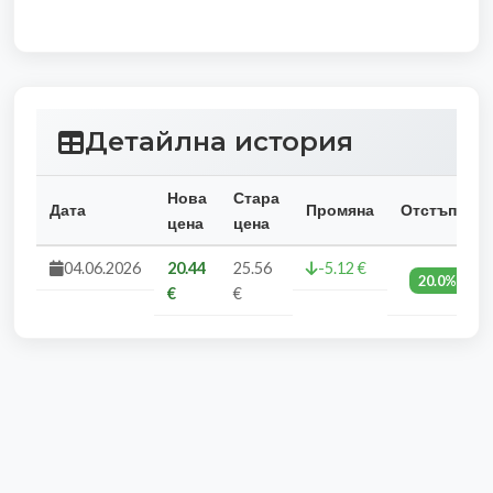
Детайлна история
Нова
Стара
Дата
Промяна
Отстъпка
цена
цена
04.06.2026
20.44
25.56
-5.12 €
20.0%
€
€