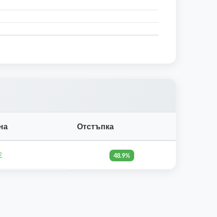
на
Отстъпка
€
48.9%