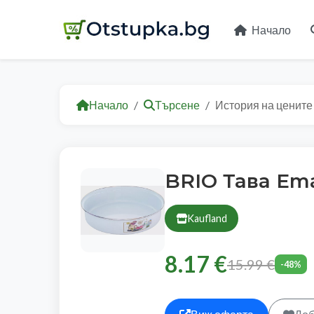
Начало
Начало
Търсене
История на цените
BRIO Тава Em
Kaufland
8.17 €
15.99 €
-48%