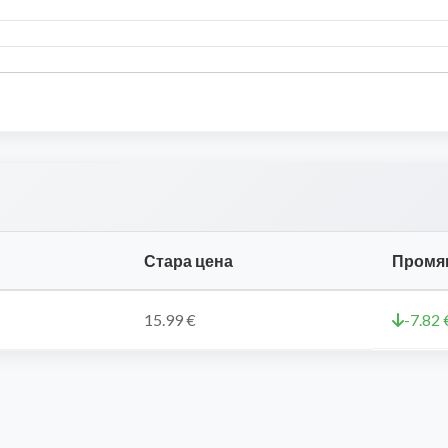
Стара цена
Промя
15.99 €
-7.82 