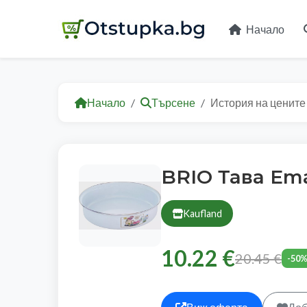
Начало
Начало
Търсене
История на цените
BRIO Тава Ema
Kaufland
10.22 €
20.45 €
-50