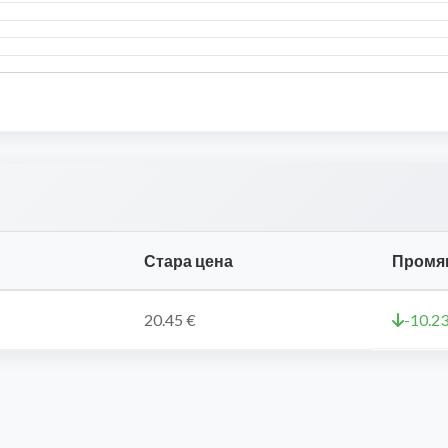
Стара цена
Промя
20.45 €
-10.23