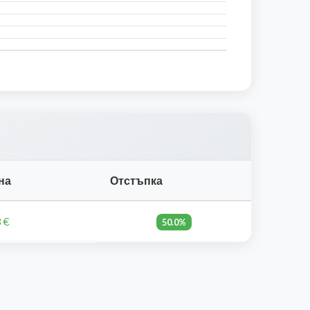
на
Отстъпка
 €
50.0%