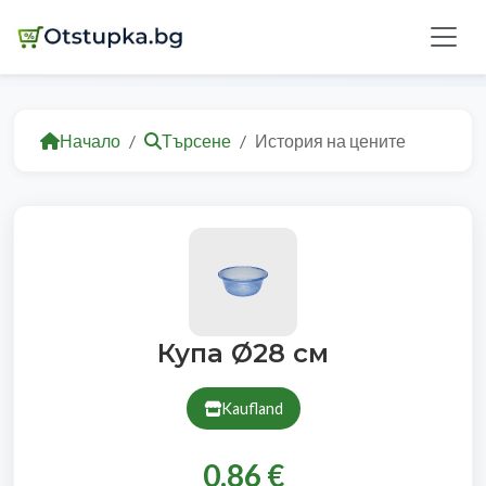
Начало
Търсене
История на цените
Купа Ø28 см
Kaufland
0.86 €