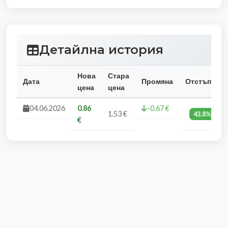
Детайлна история
Нова
Стара
Дата
Промяна
Отстъпка
цена
цена
04.06.2026
0.86
-0.67 €
1.53 €
43.8%
€