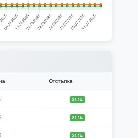
на
Отстъпка
€
31.1%
€
31.1%
€
31.1%