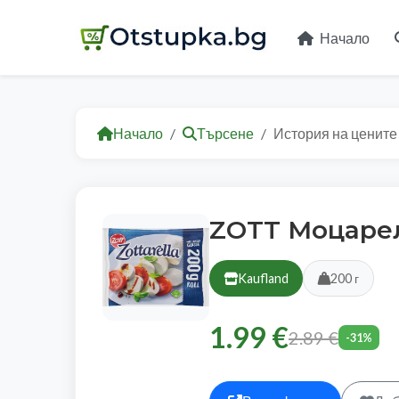
Начало
Начало
Търсене
История на цените
ZOTT Моцаре
Kaufland
200 г
1.99 €
2.89 €
-31%