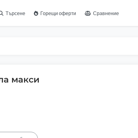
Търсене
Горещи оферти
Сравнение
ла макси