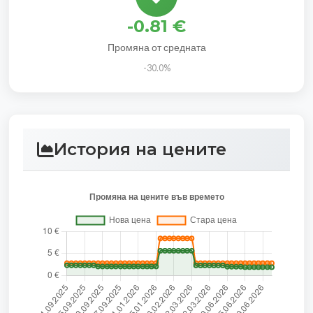
-0.81 €
Промяна от средната
-30.0%
История на цените