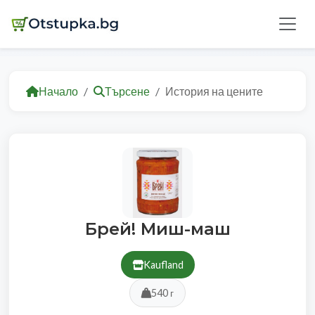
Начало
Търсене
История на цените
Брей! Миш-маш
Kaufland
540 г