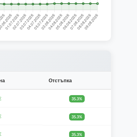
на
Отстъпка
€
35.3%
€
35.3%
€
35.3%