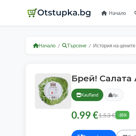
Начало
Начало
Търсене
История на цените
Брей! Салата 
Kaufland
бр.
0.99 €
1.53 €
-35%