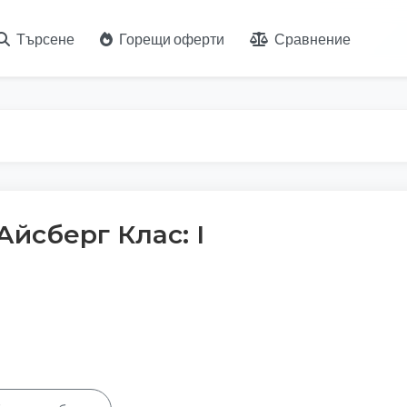
Търсене
Горещи оферти
Сравнение
Айсберг Клас: I