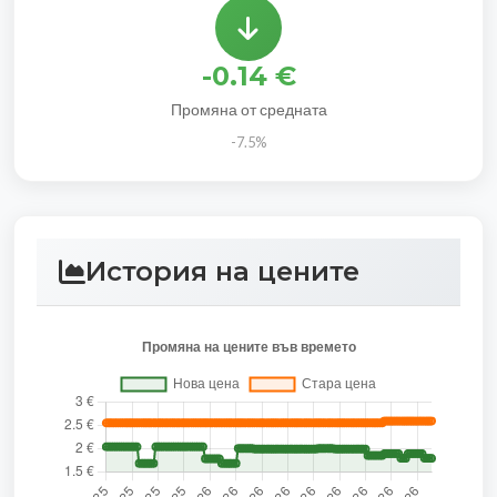
-0.14 €
Промяна от средната
-7.5%
История на цените