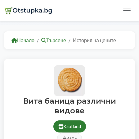
Начало
Търсене
История на цените
Вита баница различни
видове
Kaufland
460 г