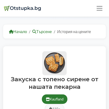
Начало
Търсене
История на цените
Закуска с топено сирене от
нашата пекарна
Kaufland
110 г