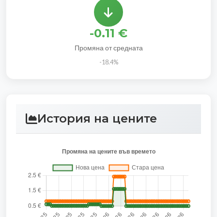
-0.11 €
Промяна от средната
-18.4%
История на цените