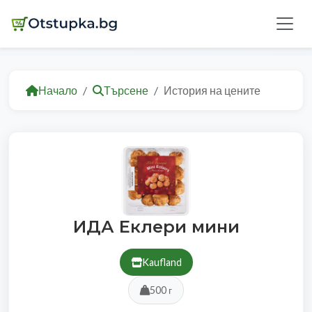
Начало
Търсене
История на цените
ИДА Еклери мини
Kaufland
500 г