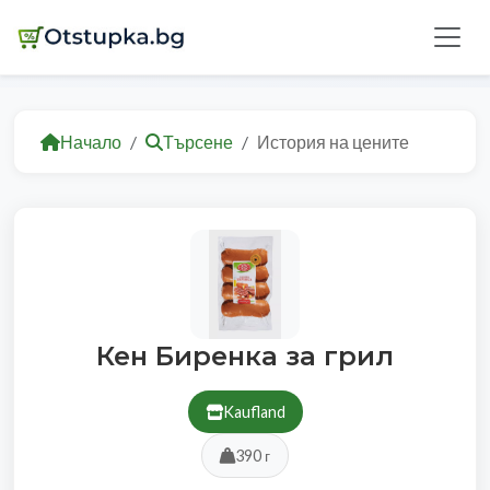
Начало
Търсене
История на цените
Кен Биренка за грил
Kaufland
390 г