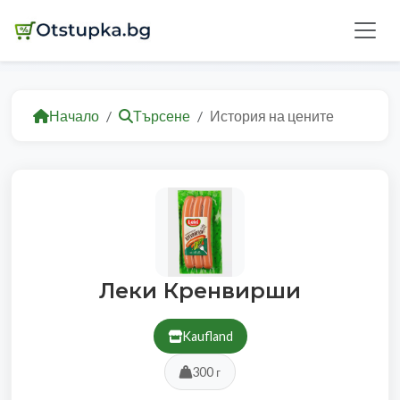
Начало
Търсене
История на цените
Леки Кренвирши
Kaufland
300 г