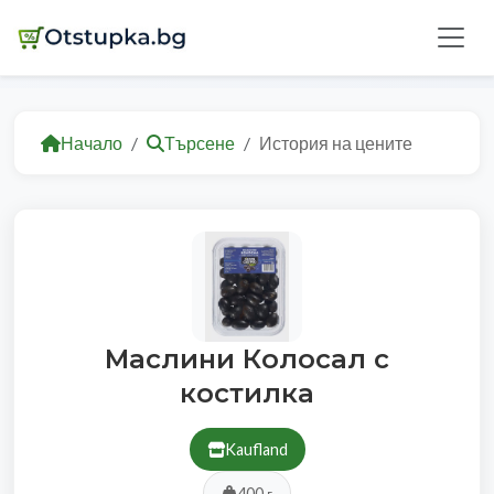
Начало
Търсене
История на цените
Маслини Кoлосал с
костилка
Kaufland
400 г