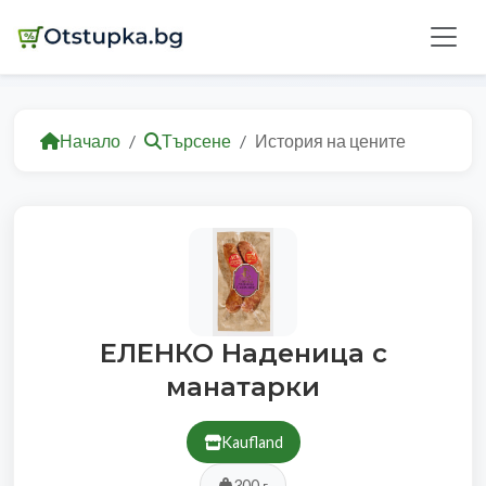
Начало
Търсене
История на цените
ЕЛЕНКО Наденица с
манатарки
Kaufland
300 г