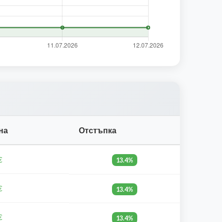
на
Отстъпка
€
13.4%
€
13.4%
€
13.4%