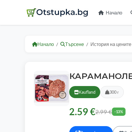
Начало
Начало
Търсене
История на цените
КАРАМАНОЛЕВ
Kaufland
300 г
2.59 €
2.99 €
-13%