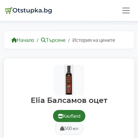
Начало
Търсене
История на цените
Elia Балсамов оцет
Kaufland
500 мл