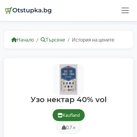
Начало
Търсене
История на цените
Узо нектар 40% vol
Kaufland
0,7 л