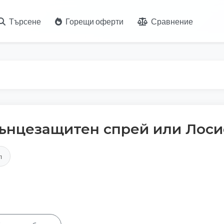
Търсене
Горещи оферти
Сравнение
ънцезащитен спрей или Лос
л