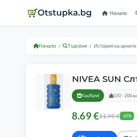
Начало
Начало
Търсене
История на цените
NIVEA SUN Сл
Kaufland
150 - 200 м
8.69 €
11.99 €
-27%