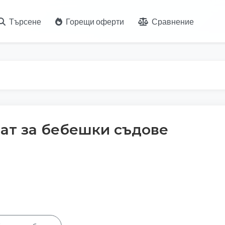
Търсене
Горещи оферти
Сравнение
ат за бебeшки съдове