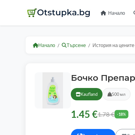
Начало
Начало
Търсене
История на цените
Бочко Препар
Kaufland
500 мл
1.45 €
1.78 €
-18%