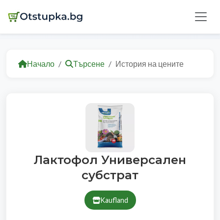
Начало
Търсене
История на цените
Лактофол Универсален
субстрат
Kaufland