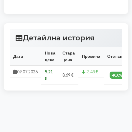
Детайлна история
Нова
Стара
Дата
Промяна
Отстъпка
цена
цена
09.07.2026
5.21
-3.48 €
8.69 €
40.0%
€