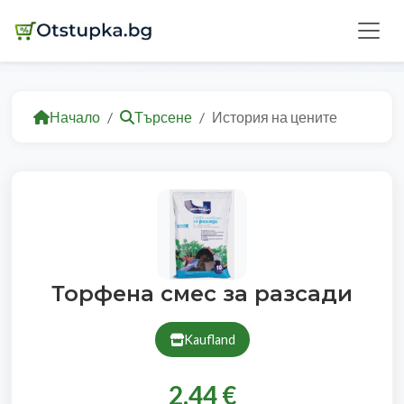
Начало
Търсене
История на цените
Торфена смес за разсади
Kaufland
2.44 €