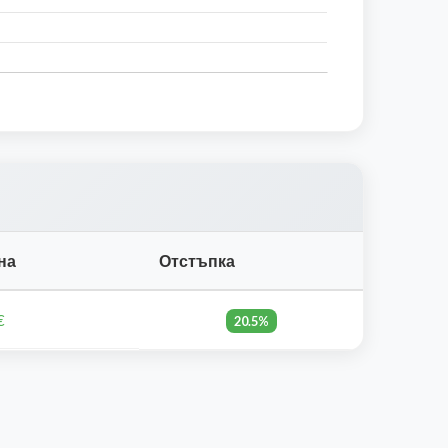
на
Отстъпка
€
20.5%