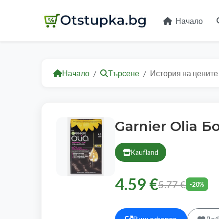
Начало
Начало
Търсене
История на цените
Garnier Olia 
Kaufland
4.59 €
5.77 €
-20%