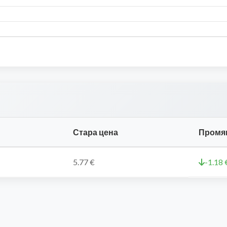
Стара цена
Промя
5.77 €
-1.18 