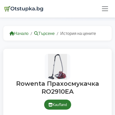
Начало
Търсене
История на цените
Rowenta Прахосмукачка
RO2910EA
Kaufland