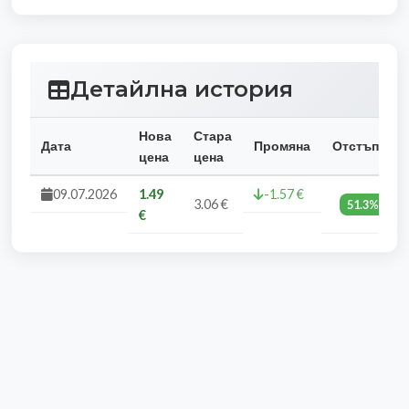
Детайлна история
Нова
Стара
Дата
Промяна
Отстъпка
цена
цена
09.07.2026
1.49
-1.57 €
3.06 €
51.3%
€