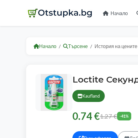
Начало
Начало
Търсене
История на цените
Loctite Секун
Kaufland
0.74 €
1.27 €
-41%