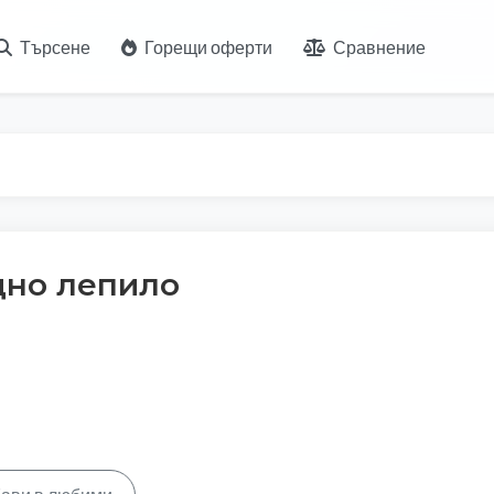
Търсене
Горещи оферти
Сравнение
дно лепило