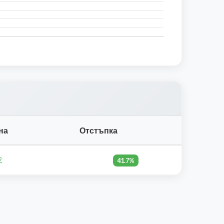
на
Отстъпка
€
41.7%