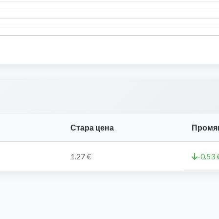
Стара цена
Промя
1.27 €
-0.53 