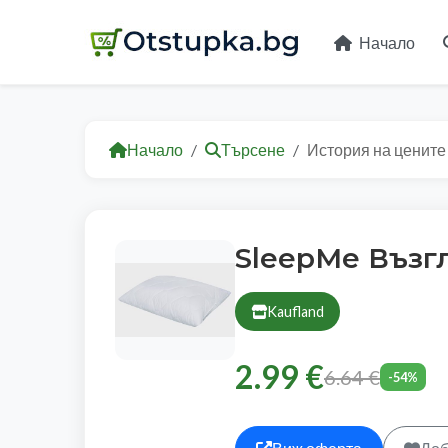
Начало
Начало
Търсене
История на цените
SleepMe Възгл
Kaufland
2.99 €
6.64 €
-54%