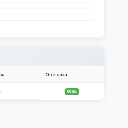
на
Отстъпка
€
55.0%