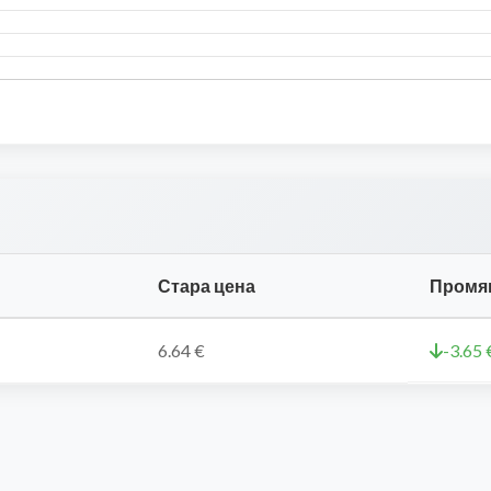
Стара цена
Промя
6.64 €
-3.65 