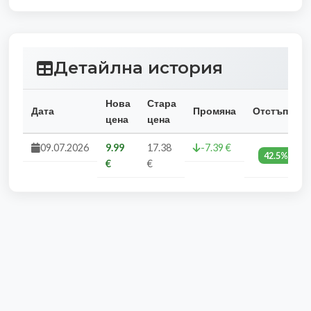
Детайлна история
Нова
Стара
Дата
Промяна
Отстъпка
цена
цена
09.07.2026
9.99
17.38
-7.39 €
42.5%
€
€