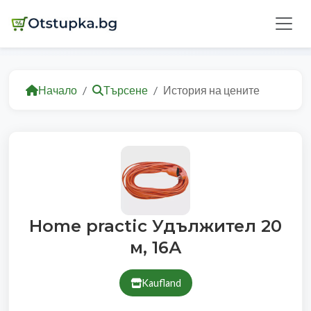
Начало
Търсене
История на цените
Home practic Удължител 20
м, 16А
Kaufland